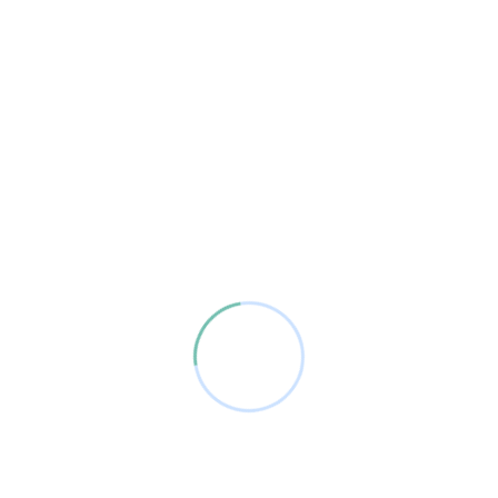
l aula.
tiles Luna y coordinadora, junto con mi madre
iencias ambientales. Graduada en Educación
 de Disciplina Positiva. Amante de las pedagogías
r. Toda esta formación ha hecho que poco a […]