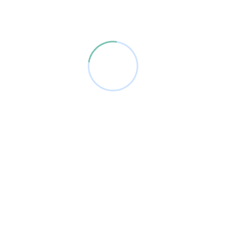
VISITAS AL CENT
Antes del periodo de solicit
posibilidad de conocer el cen
espacios y resolver dudas so
la organización y nuestra 
a la infancia.
Creemos que conocer el esp
personas que acompañan a 