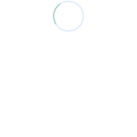
Categorías
Actividades
Crianza
Educación
Montessori
Recursos para familias
Uncategorized
DATOS DE CONTACTO:
TELÉFONO:
+34 625 132 937